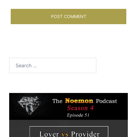
Search
for: