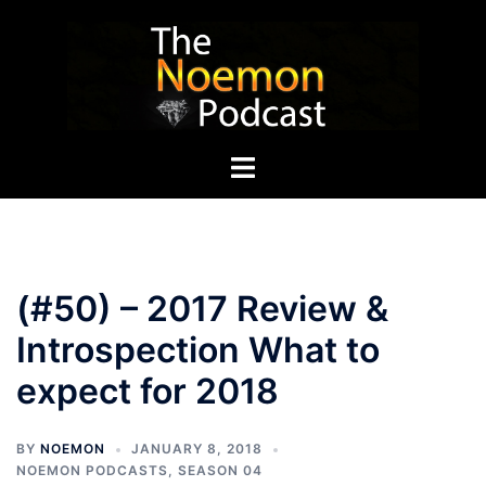
Skip
to
content
Toggle
menu
(#50) – 2017 Review &
Introspection What to
expect for 2018
BY
NOEMON
JANUARY 8, 2018
NOEMON PODCASTS
,
SEASON 04