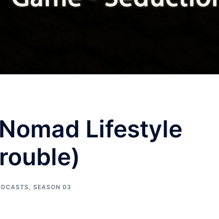
l Nomad Lifestyle
Trouble)
ODCASTS
,
SEASON 03