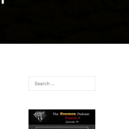
Search
for: