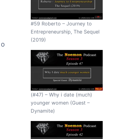
#59 Roberto – Journey to
Entrepreneurship, The Sequel
(2019)
 Ο
(#47) – Why i date (much)
younger women (Guest –
Dynamite)