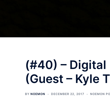
(#40) – Digita
(Guest – Kyle 
BY
NOEMON
DECEMBER 22, 2017
NOEMON P