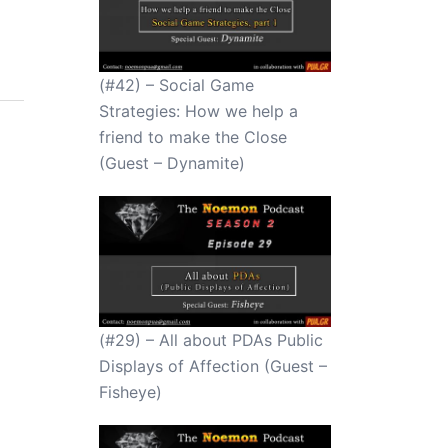
(#42) – Social Game
Strategies: How we help a
friend to make the Close
(Guest – Dynamite)
(#29) – All about PDAs Public
Displays of Affection (Guest –
Fisheye)